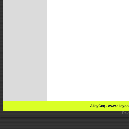
AlloyCoq - www.alloyco
Rev